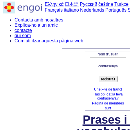
Ελληνικά
日本語
Русский
čeština
Türkçe
Français
italiano
Nederlands
Português
Contacta amb nosaltres
Explica-ho a un amic
contacte
qui som
Com utilitzar aquesta pàgina web
Nom d'usuari
contrasenya
registra't
Uneix-te de franc!
Has oblidat la teva
contrasenya?
Pàgina de membres
surt
Prases i