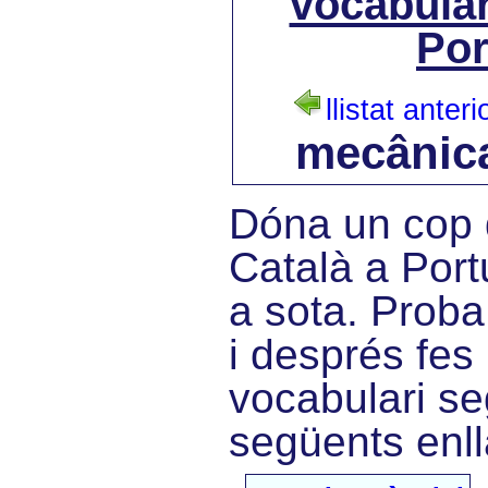
vocabular
Por
llistat anteri
mecânic
Dóna un cop d
Català a Port
a sota. Proba
i després fes 
vocabulari se
següents enll