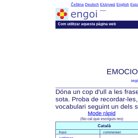
Čeština
Deutsch
Ελληνικά
English
Esp
----
Com utilitzar aquesta pàgina web
EMOCIO
segü
Dóna un cop d'ull a les fra
sota. Proba de recordar-les, 
vocabulari seguint un dels 
Mode ràpid
(No cal que escriguis res)
Català
frase
commentari