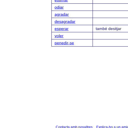
estimar
odiar
agradar
desagradar
esperar
també desitjar
voler
penedir-se
Contacta amb nosaltres
Explica-ho a un ami