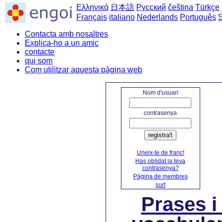
Ελληνικά
日本語
Русский
čeština
Türkçe
Français
italiano
Nederlands
Português
Contacta amb nosaltres
Explica-ho a un amic
contacte
qui som
Com utilitzar aquesta pàgina web
inici
Nom d'usuari
contrasenya
registra't
Uneix-te de franc!
Has oblidat la teva
contrasenya?
Pàgina de membres
surt
Prases i