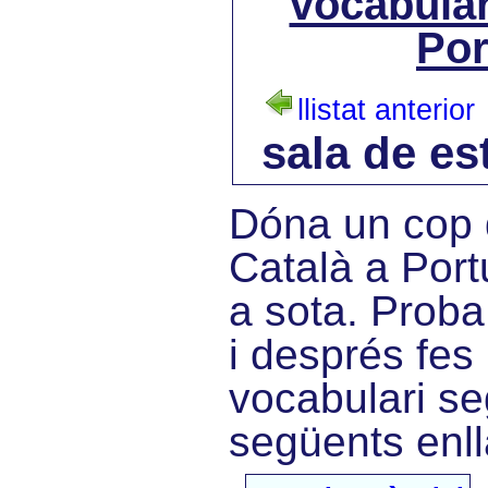
vocabular
Por
llistat anterior
sala de es
Dóna un cop d
Català a Port
a sota. Proba
i després fes 
vocabulari se
següents enll