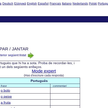
a
Deutsch
Ελληνικά
English
Español
Français
Italiano
Nederlands
Polski
Portug
PAR / JANTAR
nterior
següent llistat
rtuguès que hi ha a sota. Proba de recordar-les, i
nt un dels següents enllaços.
Mode expert
(Has d'escriure cada resposta)
Portuguès
frase
commentari
o bolo
o peixe
a fruta