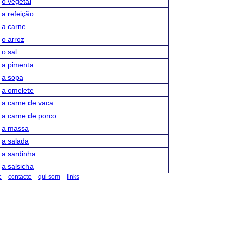
o vegetal
a refeição
a carne
o arroz
o sal
a pimenta
a sopa
a omelete
a carne de vaca
a carne de porco
a massa
a salada
a sardinha
a salsicha
c
contacte
qui som
links