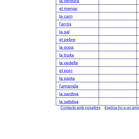
la verdura
el menjar
la carn
l'arròs
la sal
el pebre
la sopa
la truita
la vedella
el porc
la pasta
l'amanida
la sardina
la salsitxa
Contacta amb nosaltres
Explica-ho a un ami