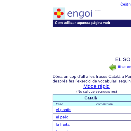
Češtin
----
Com utilitzar aquesta pàgina web
EL SO
llistat a
Dóna un cop d'ull a les frases Català a Po
després fes l'exercici de vocabulari segui
Mode ràpid
(No cal que escriguis res)
Català
frase
commentari
el pastís
el peix
la fruita