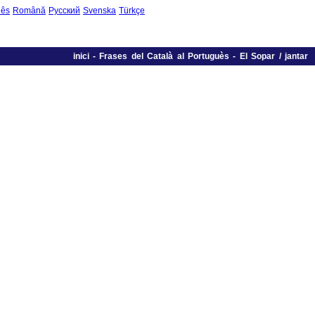
uês
Română
Русский
Svenska
Türkçe
inici
-
Frases del Català al Portuguès
-
El Sopar / jantar