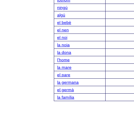
tothom
ningú
algú
el bebè
el nen
el noi
la noia
la dona
l'home
la mare
el pare
la germana
el germà
la família