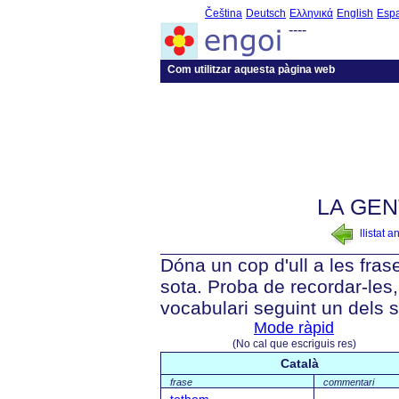
Čeština
Deutsch
Ελληνικά
English
Esp
----
Com utilitzar aquesta pàgina web
LA GEN
llistat a
Dóna un cop d'ull a les fra
sota. Proba de recordar-les, 
vocabulari seguint un dels 
Mode ràpid
(No cal que escriguis res)
Català
frase
commentari