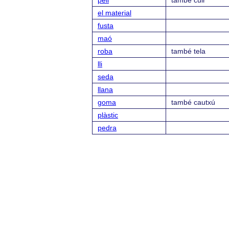
pell
també cuir
el material
fusta
maó
roba
també tela
lli
seda
llana
goma
també cautxú
plàstic
pedra