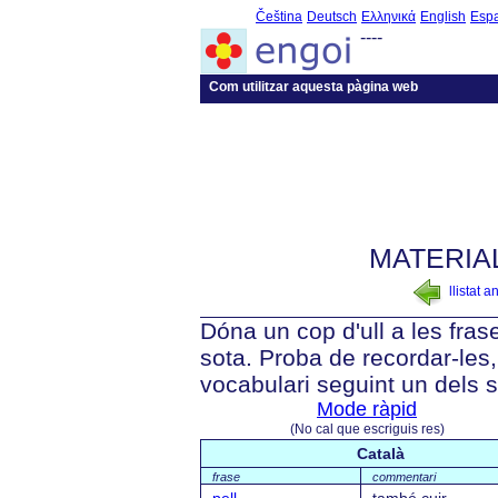
Čeština
Deutsch
Ελληνικά
English
Esp
----
Com utilitzar aquesta pàgina web
MATERIAL
llistat a
Dóna un cop d'ull a les fra
sota. Proba de recordar-les, 
vocabulari seguint un dels 
Mode ràpid
(No cal que escriguis res)
Català
frase
commentari