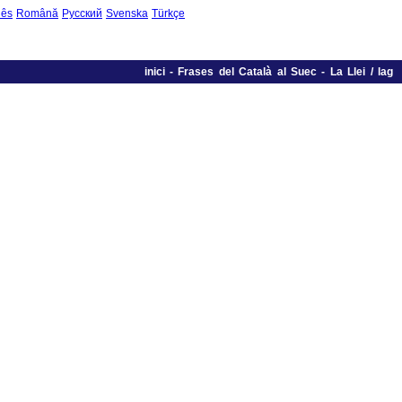
uês
Română
Русский
Svenska
Türkçe
inici
-
Frases del Català al Suec
-
La Llei / lag