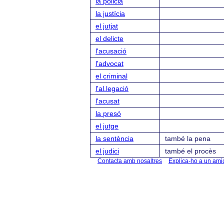
la policia
la justícia
el jutjat
el delicte
l'acusació
l'advocat
el criminal
l'al.legació
l'acusat
la presó
el jutge
la sentència
també la pena
el judici
també el procès
Contacta amb nosaltres
Explica-ho a un ami