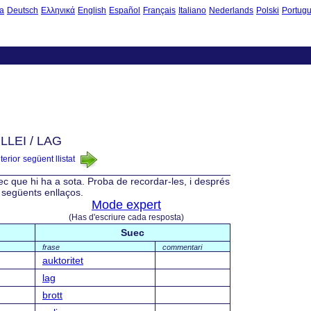
a
Deutsch
Ελληνικά
English
Español
Français
Italiano
Nederlands
Polski
Portug
 LLEI / LAG
nterior
següent llistat
ec que hi ha a sota. Proba de recordar-les, i després
s següents enllaços.
Mode expert
(Has d'escriure cada resposta)
Suec
frase
commentari
auktoritet
lag
brott