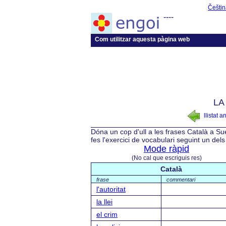
Češtin
----
Com utilitzar aquesta pàgina web
LA
llistat a
Dóna un cop d'ull a les frases Català a Su
fes l'exercici de vocabulari seguint un del
Mode ràpid
(No cal que escriguis res)
Català
frase
commentari
l'autoritat
la llei
el crim