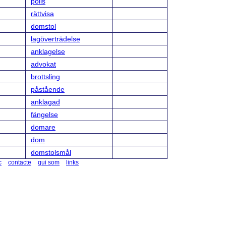
polis
rättvisa
domstol
lagöverträdelse
anklagelse
advokat
brottsling
påstående
anklagad
fängelse
domare
dom
domstolsmål
c
contacte
qui som
links