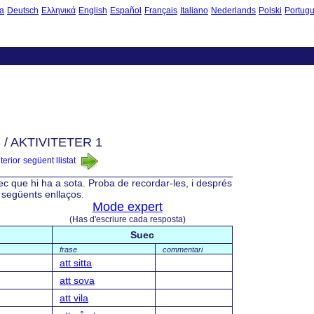
a
Deutsch
Ελληνικά
English
Español
Français
Italiano
Nederlands
Polski
Portug
/ AKTIVITETER 1
nterior
següent llistat
ec que hi ha a sota. Proba de recordar-les, i després
s següents enllaços.
Mode expert
(Has d'escriure cada resposta)
Suec
frase
commentari
att sitta
att sova
att vila