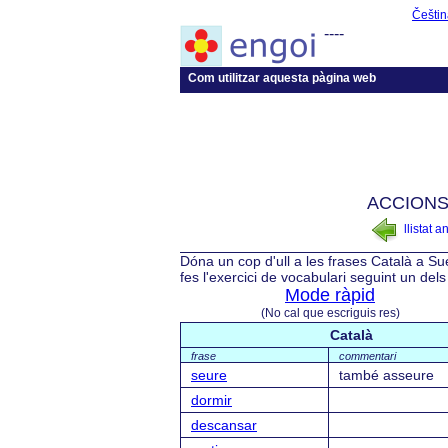
Češtin
----
Com utilitzar aquesta pàgina web
ACCIONS 
llistat a
Dóna un cop d'ull a les frases Català a Su
fes l'exercici de vocabulari seguint un del
Mode ràpid
(No cal que escriguis res)
Català
frase
commentari
seure
també asseure
dormir
descansar