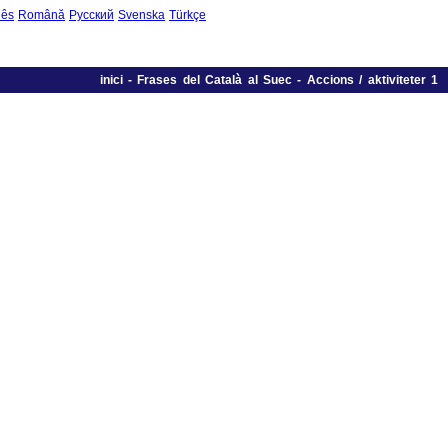
uês
Română
Русский
Svenska
Türkçe
inici
-
Frases del Català al Suec
-
Accions / aktiviteter 1