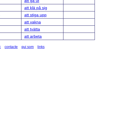
att gå ut
att klä på sig
e
att stiga upp
att vakna
att tvätta
att arbeta
c
contacte
qui som
links