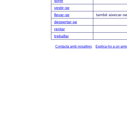
sortir
vestir-se
llevar-se
també aixecar-s
despertar-se
rentar
treballar
Contacta amb nosaltres
Explica-ho a un ami