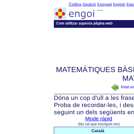
Čeština
Deutsch
Ελληνικά
English
Esp
----
Com utilitzar aquesta pàgina web
MATEMÀTIQUES BÀS
MA
llistat a
Dóna un cop d'ull a les fras
Proba de recordar-les, i des
seguint un dels següents en
Mode ràpid
(No cal que escriguis res)
Català