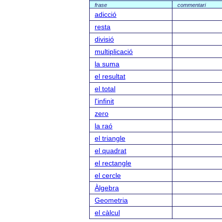
frase
commentari
adicció
resta
divisió
multiplicació
la suma
el resultat
el total
l'infinit
zero
la raó
el triangle
el quadrat
el rectangle
el cercle
Àlgebra
Geometria
el càlcul