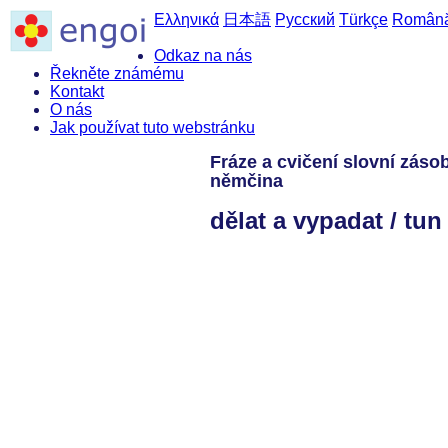
Ελληνικά
日本語
Русский
Türkçe
Român
Odkaz na nás
Řekněte známému
Kontakt
O nás
Jak používat tuto webstránku
Fráze a cvičení slovní záso
němčina
dělat a vypadat / tu