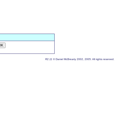
OK
R2.11
© Daniel McBrearty 2002, 2005. All rights reserved.