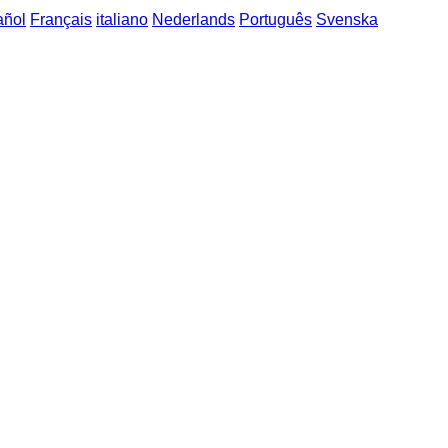
añol
Français
italiano
Nederlands
Português
Svenska
o-německé fráze
->
dělat a vypadat / tun und scheinen