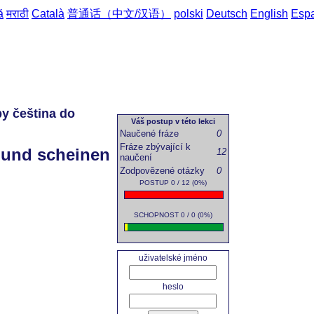
ă
मराठी
Català
普通话（中文/汉语）
polski
Deutsch
English
Esp
by čeština do
domů
->
Česk
Váš postup v této lekci
Naučené fráze
0
Fráze zbývající k
n und scheinen
12
naučení
Zodpovězené otázky
0
POSTUP 0 / 12 (0%)
SCHOPNOST 0 / 0 (0%)
uživatelské jméno
heslo