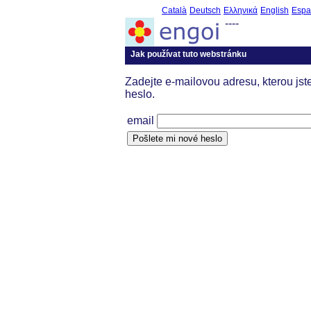
Català
Deutsch
Ελληνικά
English
Espa
----
Jak používat tuto webstránku
Zadejte e-mailovou adresu, kterou jst
heslo.
email