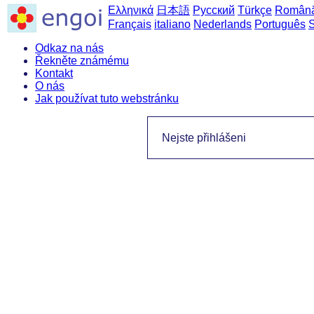
Ελληνικά
日本語
Русский
Türkçe
Român
Français
italiano
Nederlands
Português
Odkaz na nás
Řekněte známému
Kontakt
O nás
Jak používat tuto webstránku
Nejste přihlášeni