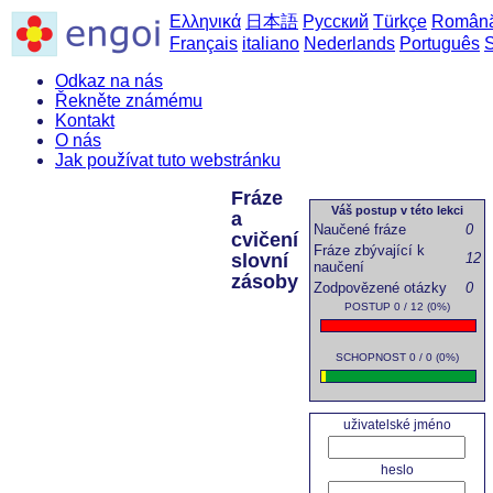
Ελληνικά
日本語
Русский
Türkçe
Român
Français
italiano
Nederlands
Português
Odkaz na nás
Řekněte známému
Kontakt
O nás
Jak používat tuto webstránku
Fráze
Váš postup v této lekci
a
Naučené fráze
0
cvičení
Fráze zbývající k
slovní
12
naučení
zásoby
Zodpovězené otázky
0
POSTUP 0 / 12 (0%)
SCHOPNOST 0 / 0 (0%)
uživatelské jméno
heslo