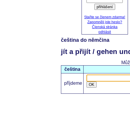
přihlášení
Staňte se členem zdarma!
Zapomněli jste heslo?
Členská stránka
odhlásit
čeština do němčina
jít a přijít / gehen 
Můž
čeština
příjdeme
OK