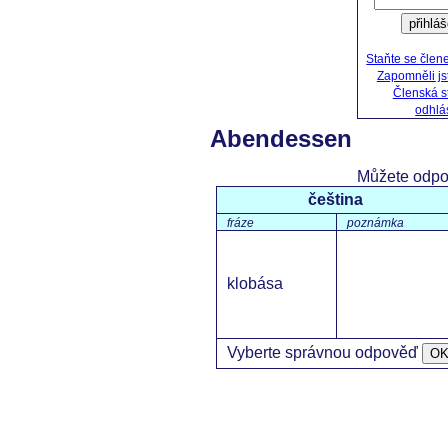
přihláš
Staňte se čle
Zapomněli js
Členská s
odhlás
Abendessen
Můžete odpo
čeština
fráze
poznámka
klobása
Vyberte správnou odpověď