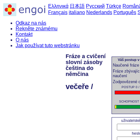
Ελληνικά
日本語
Русский
Türkçe
Român
Français
italiano
Nederlands
Português
Odkaz na nás
Řekněte známému
Kontakt
O nás
Jak používat tuto webstránku
Fráze a cvičení
Váš postup v 
slovní zásoby
Naučené fráze
čeština do
Fráze zbývajíc
němčina
naučení
Zodpovězené 
večeře /
POSTUP 0 / 
SCHOPNOST 0 
uživatelsk
hesl