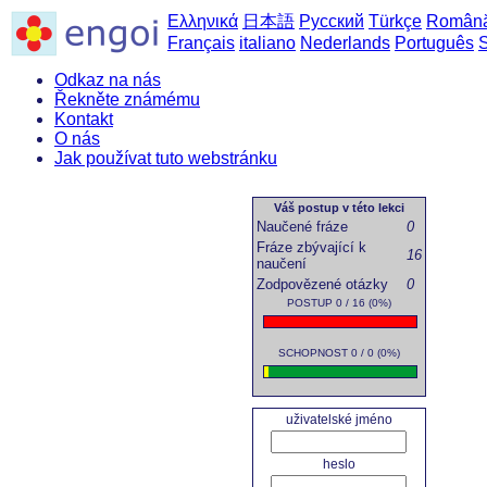
Ελληνικά
日本語
Русский
Türkçe
Român
Français
italiano
Nederlands
Português
Odkaz na nás
Řekněte známému
Kontakt
O nás
Jak používat tuto webstránku
domů
Váš postup v této lekci
Naučené fráze
0
Fráze zbývající k
16
naučení
Zodpovězené otázky
0
POSTUP 0 / 16 (0%)
SCHOPNOST 0 / 0 (0%)
uživatelské jméno
heslo