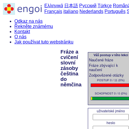
Ελληνικά
日本語
Русский
Türkçe
Român
Français
italiano
Nederlands
Português
Odkaz na nás
Řekněte známému
Kontakt
O nás
Jak používat tuto webstránku
Fráze a
Váš postup v této lekci
cvičení
Naučené fráze
slovní
Fráze zbývající k
zásoby
naučení
čeština
Zodpovězené otázky
do
POSTUP 0 / 11 (0%)
němčina
SCHOPNOST 0 / 0 (0%)
uživatelské jméno
heslo