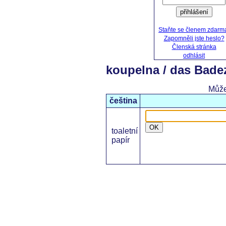
přihlášení
Staňte se členem zdarm
Zapomněli jste heslo?
Členská stránka
odhlásit
koupelna / das Bad
Může
čeština
OK
toaletní
papír