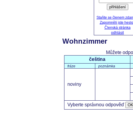
přihlášení
Staňte se členem zda
Zapomněli jste hesl
Členská stránka
odhlásit
Wohnzimmer
Můžete odpo
čeština
fráze
poznámka
noviny
Vyberte správnou odpověď