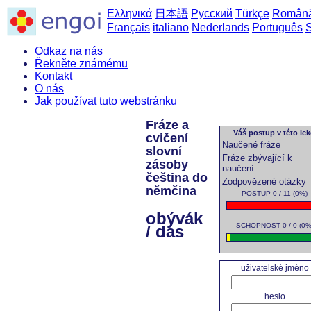
Ελληνικά
日本語
Русский
Türkçe
Român
Français
italiano
Nederlands
Português
Odkaz na nás
Řekněte známému
Kontakt
O nás
Jak používat tuto webstránku
Fráze a
Váš postup v této lek
cvičení
Naučené fráze
slovní
Fráze zbývající k
zásoby
naučení
čeština do
Zodpovězené otázky
němčina
POSTUP 0 / 11 (0%)
obývák
SCHOPNOST 0 / 0 (0%
/ das
uživatelské jméno
heslo