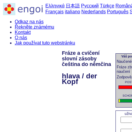
Ελληνικά
日本語
Русский
Türkçe
Român
Français
italiano
Nederlands
Português
Odkaz na nás
Řekněte známému
Kontakt
O nás
Jak používat tuto webstránku
Fráze a cvičení
Váš po
slovní zásoby
Naučené 
čeština do němčina
Fráze zb
naučení
hlava / der
Zodpově
Kopf
POST
SCHOP
uživ