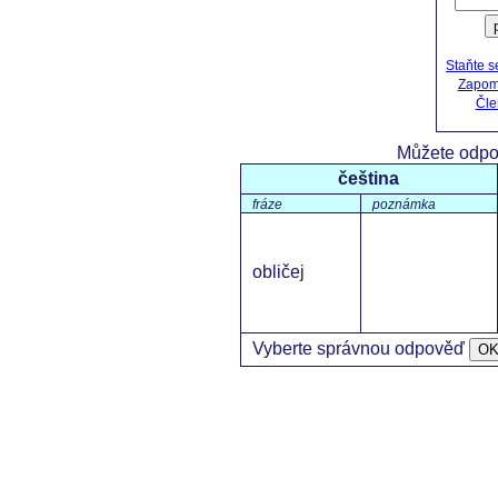
Staňte 
Zapomn
Čle
Můžete odpo
čeština
fráze
poznámka
obličej
Vyberte správnou odpověď