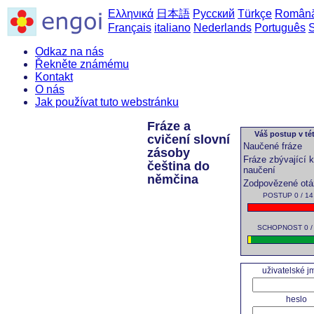
Ελληνικά
日本語
Русский
Türkçe
Român
Français
italiano
Nederlands
Português
Odkaz na nás
Řekněte známému
Kontakt
O nás
Jak používat tuto webstránku
Fráze a
Váš postup v tét
cvičení slovní
Naučené fráze
zásoby
Fráze zbývající k
čeština do
naučení
němčina
Zodpovězené otá
POSTUP 0 / 14
SCHOPNOST 0 / 
uživatelské 
heslo