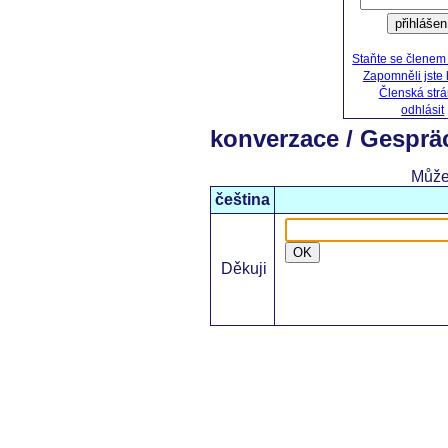
přihlášen
Staňte se členem
Zapomněli jste
Členská str
odhlásit
konverzace / Gesprä
Může
čeština
OK
Děkuji