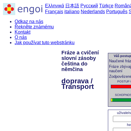
Ελληνικά
日本語
Русский
Türkçe
Român
Français
italiano
Nederlands
Português
Odkaz na nás
Řekněte známému
Kontakt
O nás
Jak používat tuto webstránku
Fráze a cvičení
Váš postup 
slovní zásoby
Naučené frá
čeština do
Fráze zbývaj
němčina
naučení
Zodpovězené
doprava /
POSTUP 0
Transport
SCHOPNOST
uživatel
he