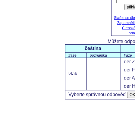
přih
Staňte se č
Zapomněli 
Členská
odh
Můžete odpo
čeština
fráze
poznámka
fráze
der 
der 
vlak
der A
der 
Vyberte správnou odpověď