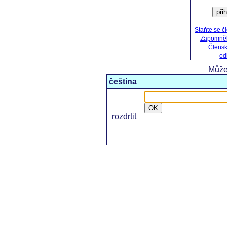
při
Staňte se 
Zapomněli
Člensk
od
Může
čeština
OK
rozdrtit