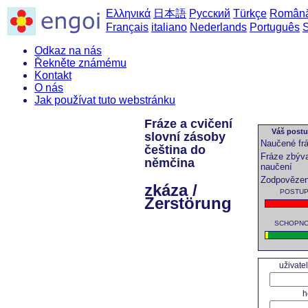
Ελληνικά
日本語
Русский
Türkçe
Român
Français
italiano
Nederlands
Português
Odkaz na nás
Řekněte známému
Kontakt
O nás
Jak používat tuto webstránku
Fráze a cvičení
Váš postup
slovní zásoby
Naučené fr
čeština do
Fráze zbýva
němčina
naučení
Zodpovězen
zkáza /
POSTUP 
Zerstörung
SCHOPNOS
uživate
h