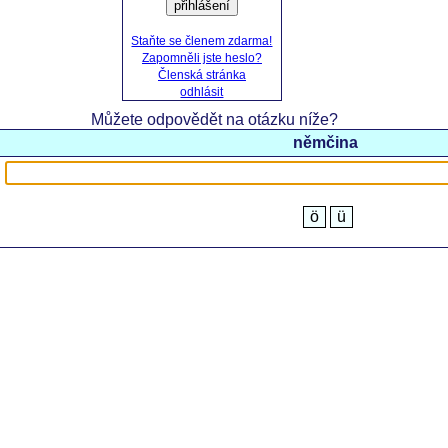
přihlášení
Staňte se členem zdarma!
Zapomněli jste heslo?
Členská stránka
odhlásit
Můžete odpovědět na otázku níže?
němčina