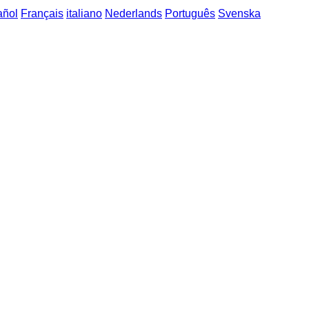
añol
Français
italiano
Nederlands
Português
Svenska
cké fráze
->
pocity a emoce / Gefühle und Emotionen