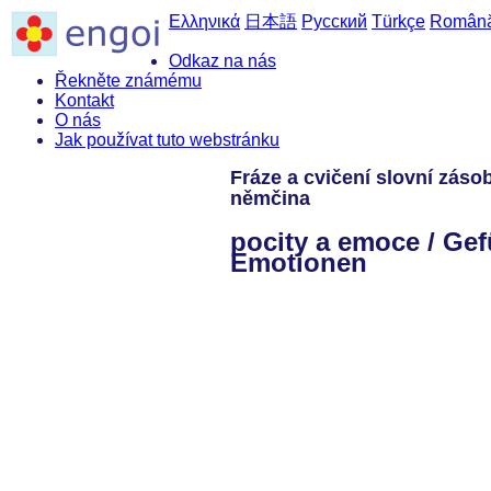
Ελληνικά
日本語
Русский
Türkçe
Român
Odkaz na nás
Řekněte známému
Kontakt
O nás
Jak používat tuto webstránku
Fráze a cvičení slovní záso
němčina
pocity a emoce / Ge
Emotionen