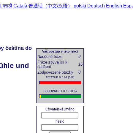
ă
मराठी
Català
普通话（中文/汉语）
polski
Deutsch
English
Esp
by čeština do
domů
->
Česko-něme
Váš postup v této lekci
Naučené fráze
0
Fráze zbývající k
fühle und
16
naučení
Zodpovězené otázky
0
POSTUP 0 / 16 (0%)
SCHOPNOST 0 / 0 (0%)
uživatelské jméno
heslo