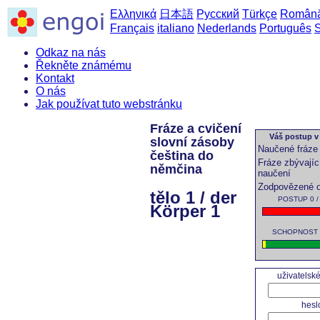
Ελληνικά
日本語
Русский
Türkçe
Român
Français
italiano
Nederlands
Português
Odkaz na nás
Řekněte známému
Kontakt
O nás
Jak používat tuto webstránku
Fráze a cvičení
Váš postup v 
slovní zásoby
Naučené fráze
čeština do
Fráze zbývajíc
němčina
naučení
Zodpovězené 
tělo 1 / der
POSTUP 0 / 
Körper 1
SCHOPNOST 0
uživatelsk
hesl