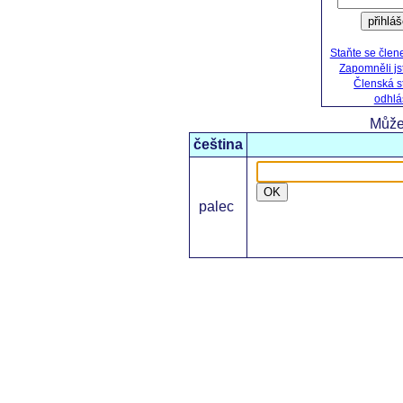
přihlá
Staňte se čle
Zapomněli js
Členská s
odhlás
Může
čeština
OK
palec