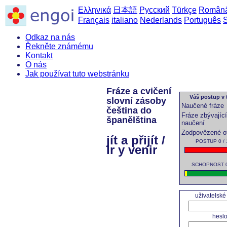
Ελληνικά
日本語
Русский
Türkçe
Român
Français
italiano
Nederlands
Português
Odkaz na nás
Řekněte známému
Kontakt
O nás
Jak používat tuto webstránku
Fráze a cvičení
Váš postup v t
slovní zásoby
Naučené fráze
čeština do
Fráze zbývající
španělština
naučení
Zodpovězené o
jít a přijít /
POSTUP 0 / 
Ir y venir
SCHOPNOST 0 
uživatelsk
hesl