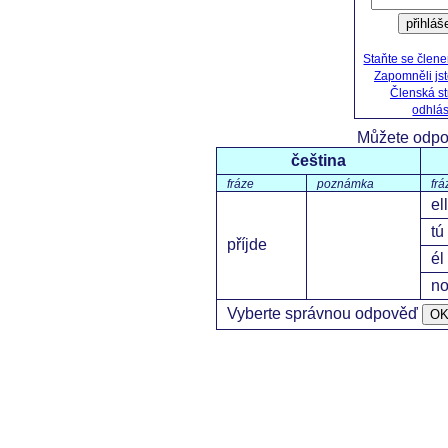
přihláš
Staňte se člen
Zapomněli js
Členská s
odhlás
Můžete odpo
čeština
fráze
poznámka
frá
el
tú
příjde
él
no
Vyberte správnou odpověď