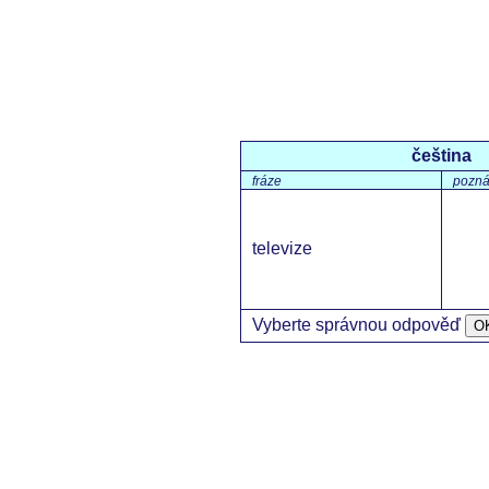
čeština
fráze
pozn
televize
Vyberte správnou odpověď