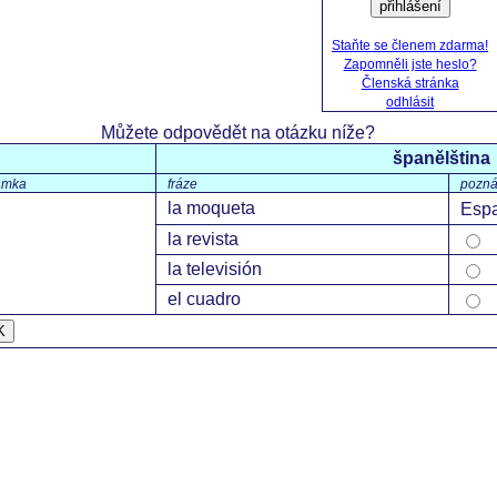
přihlášení
Staňte se členem zdarma!
Zapomněli jste heslo?
Členská stránka
odhlásit
Můžete odpovědět na otázku níže?
španělština
ámka
fráze
pozn
la moqueta
Esp
la revista
la televisión
el cuadro