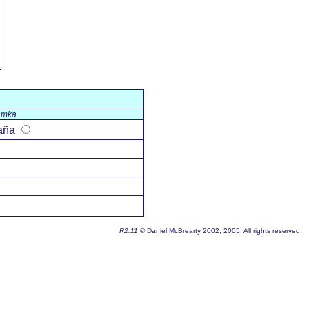
ámka
aña
R2.11
© Daniel McBrearty 2002, 2005. All rights reserved.