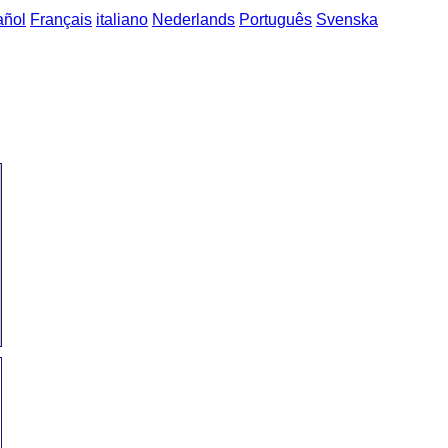
añol
Français
italiano
Nederlands
Português
Svenska
domů
->
Česko-španělské fráze
->
obývák / El salón