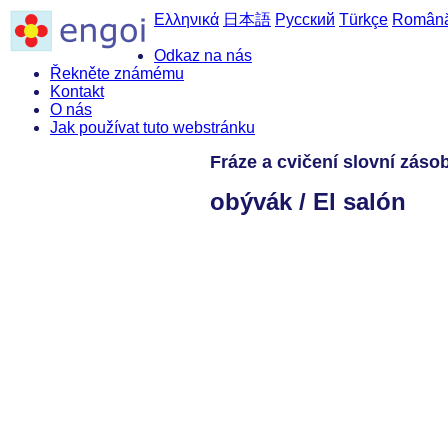
Ελληνικά
日本語
Русский
Türkçe
Român
Odkaz na nás
Řekněte známému
Kontakt
O nás
Jak používat tuto webstránku
Fráze a cvičení slovní záso
obývák / El salón