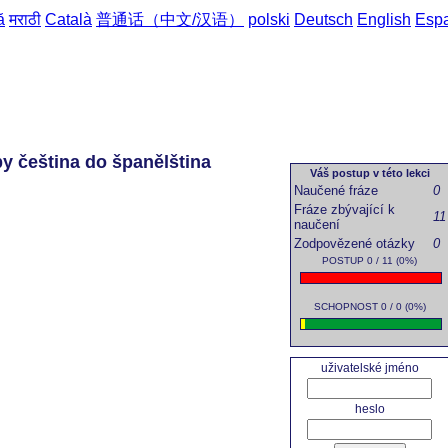
ă
मराठी
Català
普通话（中文/汉语）
polski
Deutsch
English
Esp
by čeština do španělština
Váš postup v této lekci
Naučené fráze
0
Fráze zbývající k
11
naučení
Zodpovězené otázky
0
POSTUP 0 / 11 (0%)
SCHOPNOST 0 / 0 (0%)
uživatelské jméno
heslo