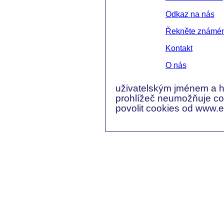
Odkaz na nás
Řekněte známé
Kontakt
O nás
uživatelským jménem a h
prohlížeč neumožňuje coo
povolit cookies od www.