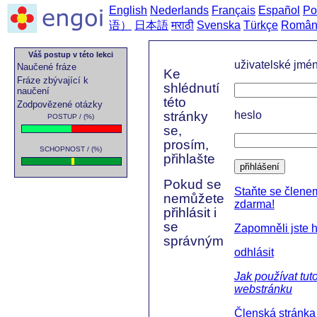
English
Nederlands
Français
Español
Po
语）
日本語
मराठी
Svenska
Türkçe
Român
Váš postup v této lekci
uživatelské jmé
Naučené fráze
Ke
Fráze zbývající k
shlédnutí
naučení
této
Zodpovězené otázky
stránky
heslo
POSTUP / (%)
se,
prosím,
SCHOPNOST / (%)
přihlašte
přihlášení
Pokud se
Staňte se člene
nemůžete
zdarma!
přihlásit i
se
Zapomněli jste 
správným
odhlásit
Jak používat tut
webstránku
Členská stránka