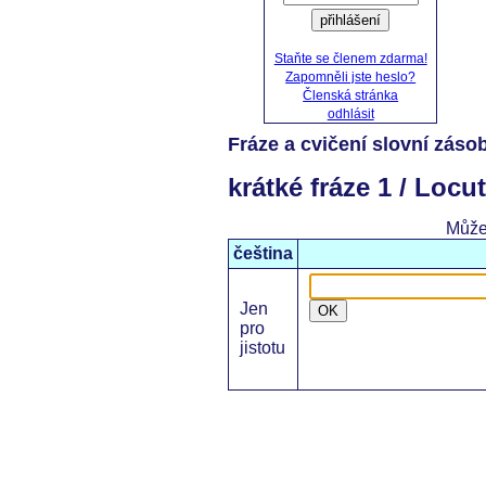
přihlášení
Staňte se členem zdarma!
Zapomněli jste heslo?
Členská stránka
odhlásit
Fráze a cvičení slovní záso
krátké fráze 1 / Locu
Může
čeština
Jen
OK
pro
jistotu