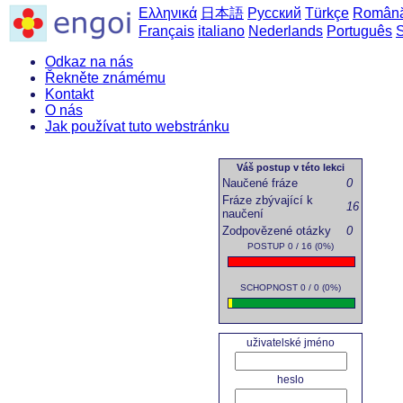
Ελληνικά
日本語
Русский
Türkçe
Român
Français
italiano
Nederlands
Português
Odkaz na nás
Řekněte známému
Kontakt
O nás
Jak používat tuto webstránku
dom
Váš postup v této lekci
Naučené fráze
0
Fráze zbývající k
16
naučení
Zodpovězené otázky
0
POSTUP 0 / 16 (0%)
SCHOPNOST 0 / 0 (0%)
uživatelské jméno
heslo