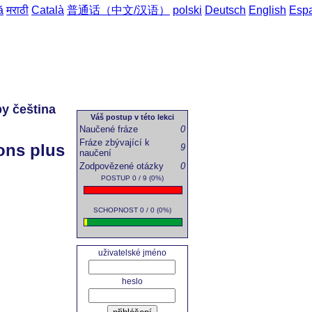
ă
मराठी
Català
普通话（中文/汉语）
polski
Deutsch
English
Esp
by čeština
domů
->
Česko-franco
Váš postup v této lekci
Naučené fráze
0
Fráze zbývající k
ions plus
9
naučení
Zodpovězené otázky
0
POSTUP 0 / 9 (0%)
SCHOPNOST 0 / 0 (0%)
uživatelské jméno
heslo