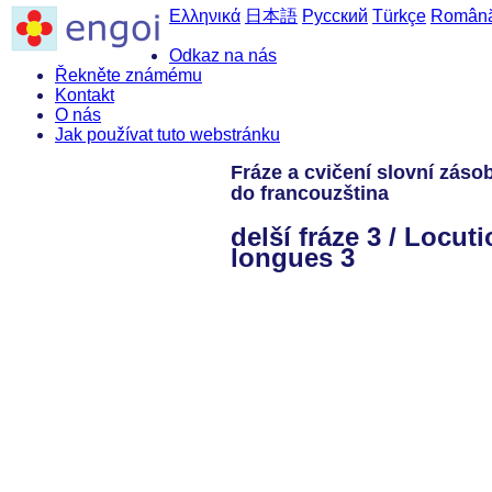
Ελληνικά
日本語
Русский
Türkçe
Român
Odkaz na nás
Řekněte známému
Kontakt
O nás
Jak používat tuto webstránku
Fráze a cvičení slovní záso
do francouzština
delší fráze 3 / Locut
longues 3