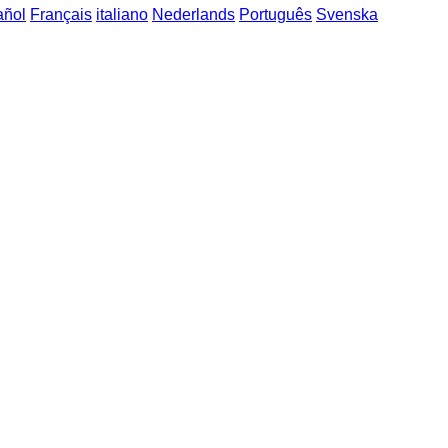
añol
Français
italiano
Nederlands
Português
Svenska
uzské fráze
->
delší fráze 3 / Locutions plus longues 3