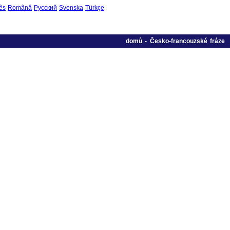
ês
Română
Русский
Svenska
Türkçe
domů
-
Česko-francouzské fráze