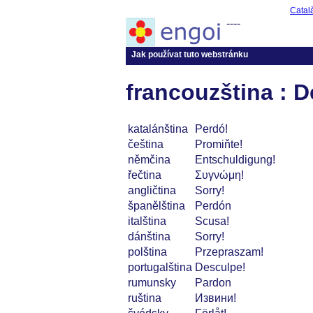
Catal
----
Jak používat tuto webstránku
francouzština : D
katalánština
Perdó!
čeština
Promiňte!
němčina
Entschuldigung!
řečtina
Συγνώμη!
angličtina
Sorry!
španělština
Perdón
italština
Scusa!
dánština
Sorry!
polština
Przepraszam!
portugalština
Desculpe!
rumunsky
Pardon
ruština
Извини!