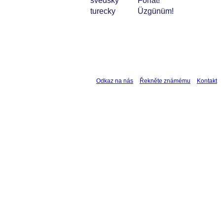
švédsky
Förlåt!
turecky
Üzgünüm!
Odkaz na nás
Řekněte známému
Kontakt