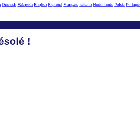
à
Deutsch
Ελληνικά
English
Español
Français
Italiano
Nederlands
Polski
Portugu
ésolé !