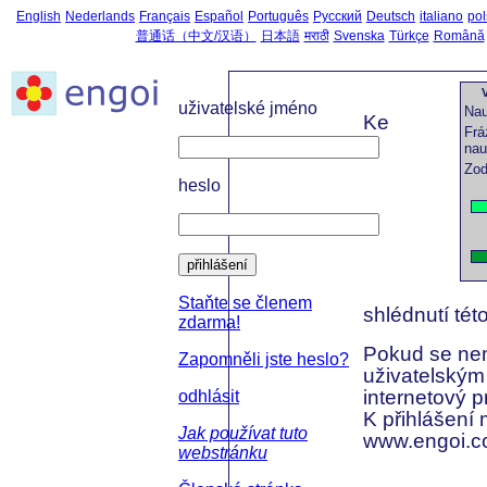
English
Nederlands
Français
Español
Português
Русский
Deutsch
italiano
pol
普通话（中文/汉语）
日本語
मराठी
Svenska
Türkçe
Română
V
uživatelské jméno
Nau
Ke
Frá
nau
Zod
heslo
přihlášení
Staňte se členem
shlédnutí tét
zdarma!
Pokud se nem
Zapomněli jste heslo?
uživatelský
internetový 
odhlásit
K přihlášení 
Jak používat tuto
www.engoi.c
webstránku