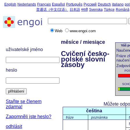
English
Nederlands
Français
Español
Português
Русский
Deutsch
italiano
pol
普通话（中文/汉语）
日本語
मराठी
Svenska
Türkçe
Română
Web
www.engoi.com
měsíce / miesiące
Váš p
uživatelské jméno
Naučené
Cvičení česko-
Fráze z
polské slovní
naučení
zásoby
Zodpově
heslo
POS
SCHO
přihlášení
Staňte se členem
Můžete odpo
zdarma!
čeština
Zapomněli jste heslo?
fráze
poznámka
odhlásit