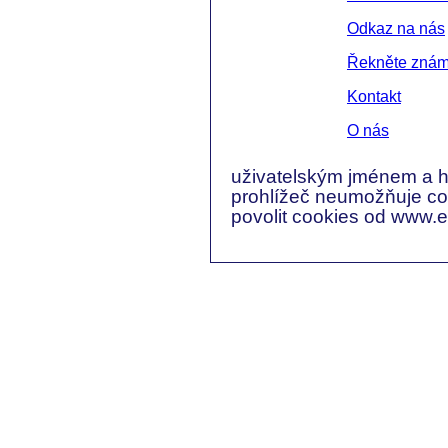
Odkaz na nás
Řekněte zná
Kontakt
O nás
uživatelským jménem a h
prohlížeč neumožňuje coo
povolit cookies od www.