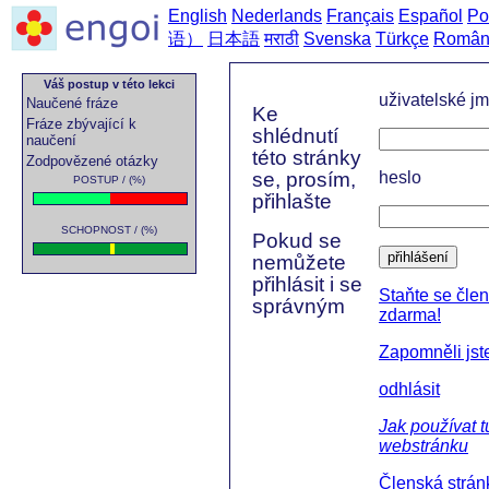
English
Nederlands
Français
Español
Po
语）
日本語
मराठी
Svenska
Türkçe
Român
Váš postup v této lekci
uživatelské j
Naučené fráze
Ke
Fráze zbývající k
shlédnutí
naučení
této stránky
Zodpovězené otázky
se, prosím,
heslo
POSTUP / (%)
přihlašte
SCHOPNOST / (%)
Pokud se
přihlášení
nemůžete
přihlásit i se
Staňte se čle
správným
zdarma!
Zapomněli jst
odhlásit
Jak používat t
webstránku
Členská strán