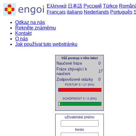
Ελληνικά
日本語
Русский
Türkçe
Român
Français
italiano
Nederlands
Português
Odkaz na nás
Řekněte známému
Kontakt
O nás
Jak používat tuto webstránku
domů
->
Če
Váš postup v této lekci
Naučené fráze
0
Fráze zbývající k
17
naučení
Zodpovězené otázky
0
POSTUP 0 / 17 (0%)
SCHOPNOST 0 / 0 (0%)
uživatelské jméno
heslo