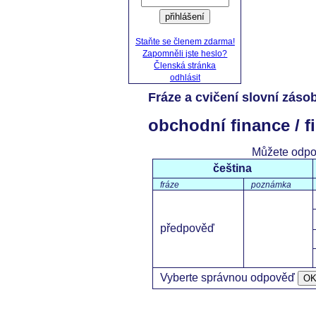
přihlášení
Staňte se členem zdarma!
Zapomněli jste heslo?
Členská stránka
odhlásit
Fráze a cvičení slovní zás
obchodní finance / fi
Můžete odpo
čeština
fráze
poznámka
předpověď
Vyberte správnou odpověď