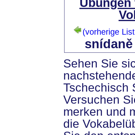
Übungen 
Vo
(vorherige List
snídaně
Sehen Sie sic
nachstehende
Tschechisch 
Versuchen Sie
merken und 
die Vokabelü