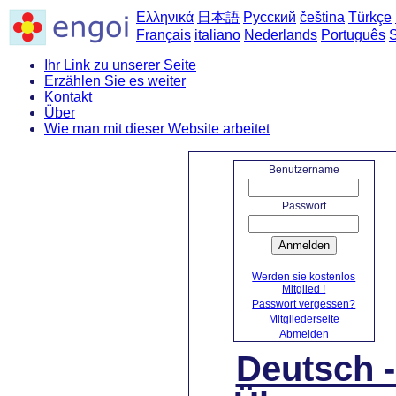
Ελληνικά
日本語
Русский
čeština
Türkçe
Français
italiano
Nederlands
Português
Ihr Link zu unserer Seite
Erzählen Sie es weiter
Kontakt
Über
Wie man mit dieser Website arbeitet
St
Benutzername
Passwort
Anmelden
Werden sie kostenlos
Mitglied !
Passwort vergessen?
Mitgliederseite
Abmelden
Deutsch 