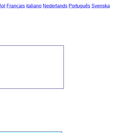
ñol
Français
italiano
Nederlands
Português
Svenska
eutsch-Tschechisch Ausdrücke
->
Abendessen / večeře