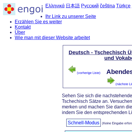
Ελληνικά
日本語
Русский
čeština
Türkçe
Ihr Link zu unserer Seite
Erzählen Sie es weiter
Kontakt
Über
Wie man mit dieser Website arbeitet
Deutsch - Tschechisch Ü
und Vokab
Abendes
(vorherige Liste)
(nächste Li
Sehen Sie sich die nachstehende
Tschechisch Sätze an. Versuchen 
merken und machen Sie dann di
indem Sie den entsprechenden Li
Schnell-Modus
(Keine Eingabe erfor