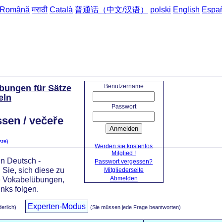
Română
मराठी
Català
普通话（中文/汉语）
polski
English
Espa
Startseite
->
D
Benutzername
bungen für Sätze
eln
Passwort
sen / večeře
Anmelden
ste)
Werden sie kostenlos
Mitglied !
n Deutsch -
Passwort vergessen?
Sie, sich diese zu
Mitgliederseite
Abmelden
e Vokabelübungen,
nks folgen.
Experten-Modus
derlich)
(Sie müssen jede Frage beantworten)