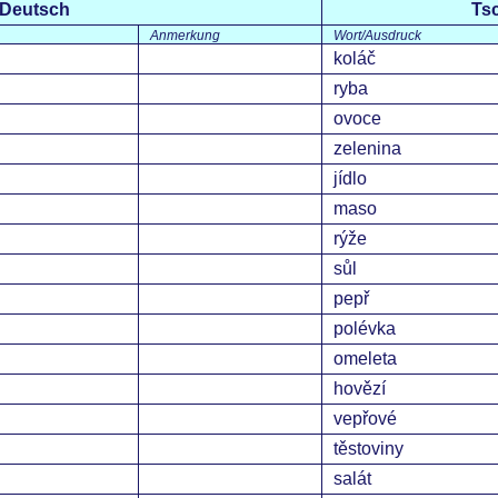
Deutsch
Ts
Anmerkung
Wort/Ausdruck
koláč
ryba
ovoce
zelenina
jídlo
maso
rýže
sůl
pepř
polévka
omeleta
hovězí
vepřové
těstoviny
salát