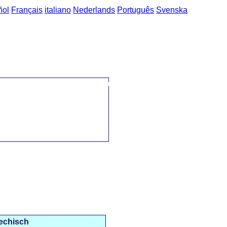
ñol
Français
italiano
Nederlands
Português
Svenska
->
Deutsch-Tschechisch Ausdrücke
->
Getränke / nápoje
echisch