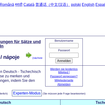
Română
मराठी
Català
普通话（中文/汉语）
polski
English
Espa
Startseite
Benutzername
ungen für Sätze und
ln
Passwort
/ nápoje
(nächste
Anmelden
Werden sie kostenlos
n Deutsch - Tschechisch
Mitglied !
ese zu merken und
Passwort vergessen?
ngen, indem Sie den
Mitgliederseite
Abmelden
Experten-Modus
derlich)
(Sie müssen jede Frage beantworten)
eutsch
Tsch