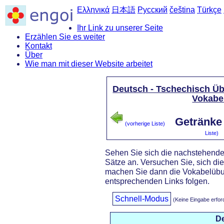
Ελληνικά
日本語
Русский
čeština
Türkçe
Ihr Link zu unserer Seite
Erzählen Sie es weiter
Kontakt
Über
Wie man mit dieser Website arbeitet
Deutsch - Tschechisch Üb
Vokabe
Getränke 
(vorherige Liste)
Liste)
Sehen Sie sich die nachstehende
Sätze an. Versuchen Sie, sich di
machen Sie dann die Vokabelübu
entsprechenden Links folgen.
Schnell-Modus
(Keine Eingabe erfor
D