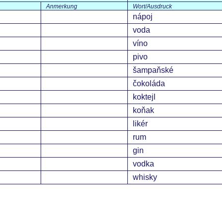
Anmerkung
Wort/Ausdruck
nápoj
voda
víno
pivo
šampaňské
čokoláda
koktejl
koňak
likér
rum
gin
vodka
whisky