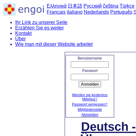
Ελληνικά
日本語
Русский
čeština
Türkçe
Français
italiano
Nederlands
Português
Ihr Link zu unserer Seite
Erzählen Sie es weiter
Kontakt
Über
Wie man mit dieser Website arbeitet
Startseit
Benutzername
Passwort
Anmelden
Werden sie kostenlos
Mitglied !
Passwort vergessen?
Mitgliederseite
Abmelden
Deutsch 