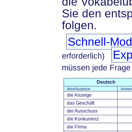
die Vokabelü
Sie den ents
folgen.
Schnell-Mo
Exp
erforderlich)
müssen jede Frage
Deutsch
Wort/Ausdruck
Anmer
die Anzeige
das Geschäft
der Ausschuss
die Konkurrenz
die Firma