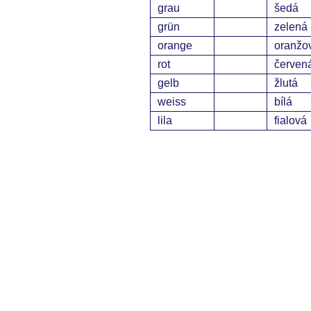
grau
šedá
grün
zelená
orange
oranžo
rot
červen
gelb
žlutá
weiss
bílá
lila
fialová