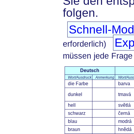
Sie den ents
folgen.
Schnell-Mo
Exp
erforderlich)
müssen jede Frage
Deutsch
Wort/Ausdruck
Anmerkung
Wort/Aus
die Farbe
barva
dunkel
tmavá
hell
světlá
schwarz
černá
blau
modrá
braun
hnědá