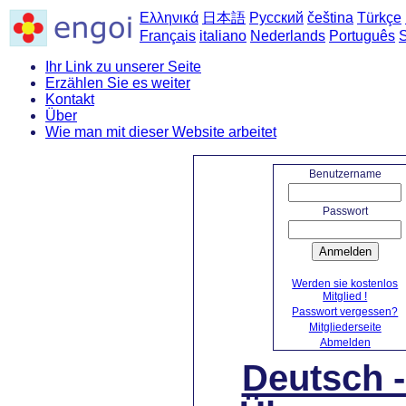
Ελληνικά
日本語
Русский
čeština
Türkçe
Français
italiano
Nederlands
Português
Ihr Link zu unserer Seite
Erzählen Sie es weiter
Kontakt
Über
Wie man mit dieser Website arbeitet
Benutzername
Passwort
Anmelden
Werden sie kostenlos
Mitglied !
Passwort vergessen?
Mitgliederseite
Abmelden
Deutsch 