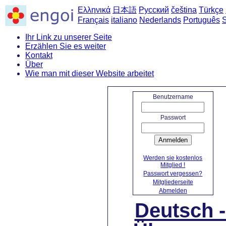
Ελληνικά
日本語
Русский
čeština
Türkçe
Français
italiano
Nederlands
Português
Ihr Link zu unserer Seite
Erzählen Sie es weiter
Kontakt
Über
Wie man mit dieser Website arbeitet
St
Benutzername
Passwort
Anmelden
Werden sie kostenlos
Mitglied !
Passwort vergessen?
Mitgliederseite
Abmelden
Deutsch 