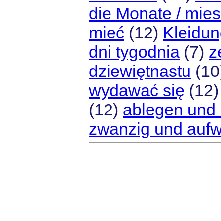
die Monate / mies
mieć
(12)
Kleidun
dni tygodnia
(7)
z
dziewiętnastu
(10
wydawać się
(12
(12)
ablegen und 
zwanzig und aufw