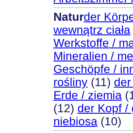
Natur
der Körpe
wewnątrz ciała
Werkstoffe / ma
Mineralien / me
Geschöpfe / in
rośliny
(11)
der
Erde / ziemia
(
(12)
der Kopf /
niebiosa
(10)