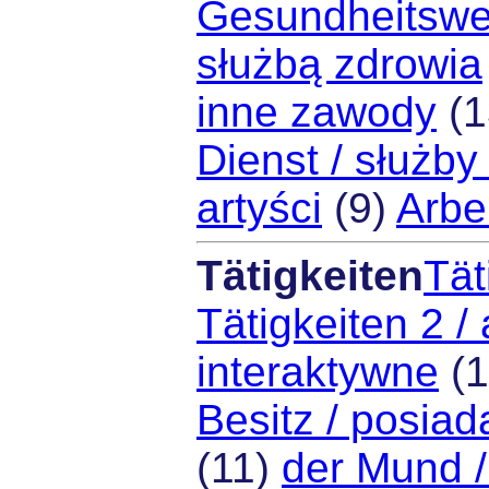
Gesundheitswe
służbą zdrowia
inne zawody
(1
Dienst / służby
artyści
(9)
Arbei
Tätigkeiten
Tät
Tätigkeiten 2 /
interaktywne
(1
Besitz / posiad
(11)
der Mund /