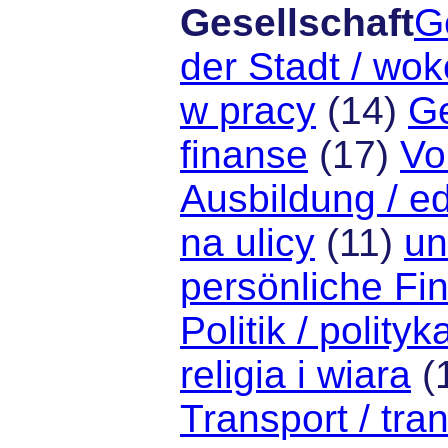
Gesellschaft
G
der Stadt / wok
w pracy
(14)
Ge
finanse
(17)
Vo
Ausbildung / e
na ulicy
(11)
un
persönliche Fi
Politik / polityk
religia i wiara
(
Transport / tra