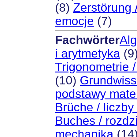
(8)
Zerstörung 
emocje
(7)
Fachwörter
Alg
i arytmetyka
(9
Trigonometrie /
(10)
Grundwiss
podstawy mate
Brüche / liczby
Buches / rozdzi
mechanika
(14