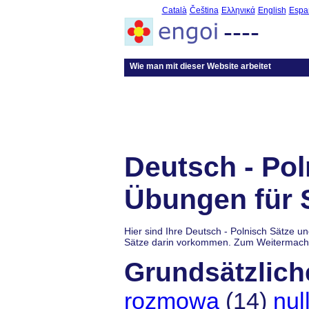
Català
Čeština
Ελληνικά
English
Espa
----
Wie man mit dieser Website arbeitet
Deutsch - Pol
Übungen für 
Hier sind Ihre Deutsch - Polnisch Sätze u
Sätze darin vorkommen. Zum Weitermache
Grundsätzlich
rozmowa
(14)
nul