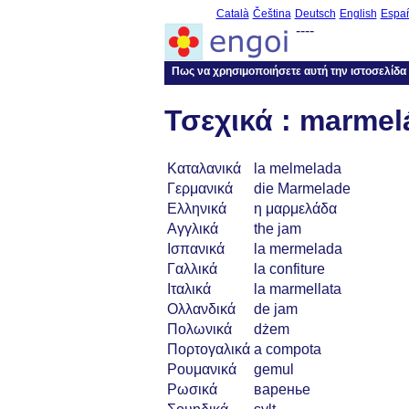
Català
Čeština
Deutsch
English
Espa
----
Πως να χρησιμοποιήσετε αυτή την ιστοσελίδα
Τσεχικά : marmel
Καταλανικά
la melmelada
Γερμανικά
die Marmelade
Ελληνικά
η μαρμελάδα
Αγγλικά
the jam
Ισπανικά
la mermelada
Γαλλικά
la confiture
Ιταλικά
la marmellata
Ολλανδικά
de jam
Πολωνικά
dżem
Πορτογαλικά
a compota
Ρουμανικά
gemul
Ρωσικά
варенье