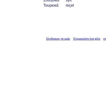
Σουηδικά
sylt
Τουρκικά
reçel
Σύνδεσμος σε εμάς
Ενημερώστε ένα φίλο
ε