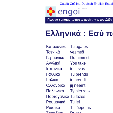
Català
Čeština
Deutsch
English
Espa
----
Πως να χρησιμοποιήσετε αυτή την ιστοσελίδα
Ελληνικά : Εσύ π
Καταλανικά
Tu agafes
Τσεχικά
vezmeš
Γερμανικά
Du nimmst
Αγγλικά
You take
Ισπανικά
tú llevas
Γαλλικά
Tu prends
Ιταλικά
tu prendi
Ολλανδικά
jij neemt
Πολωνικά
Ty bierzesz
Πορτογαλικά
Tu fazes
Ρουμανικά
Tu iei
Ρωσικά
Ты берешь