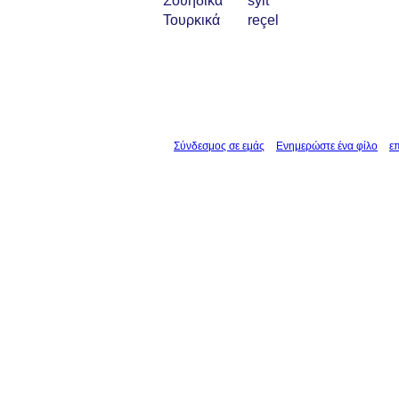
Σουηδικά
sylt
Τουρκικά
reçel
Σύνδεσμος σε εμάς
Ενημερώστε ένα φίλο
ε