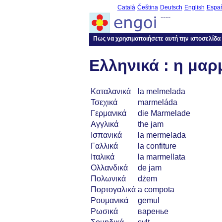
Català
Čeština
Deutsch
English
Espa
----
Πως να χρησιμοποιήσετε αυτή την ιστοσελίδα
Ελληνικά : η μα
Καταλανικά
la melmelada
Τσεχικά
marmeláda
Γερμανικά
die Marmelade
Αγγλικά
the jam
Ισπανικά
la mermelada
Γαλλικά
la confiture
Ιταλικά
la marmellata
Ολλανδικά
de jam
Πολωνικά
dżem
Πορτογαλικά
a compota
Ρουμανικά
gemul
Ρωσικά
варенье