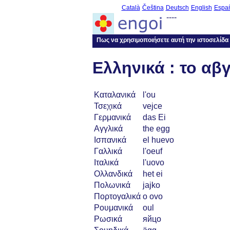
Català
Čeština
Deutsch
English
Espa
----
Πως να χρησιμοποιήσετε αυτή την ιστοσελίδα
Ελληνικά : το αβ
Καταλανικά
l'ou
Τσεχικά
vejce
Γερμανικά
das Ei
Αγγλικά
the egg
Ισπανικά
el huevo
Γαλλικά
l'oeuf
Ιταλικά
l'uovo
Ολλανδικά
het ei
Πολωνικά
jajko
Πορτογαλικά
o ovo
Ρουμανικά
oul
Ρωσικά
яйцо