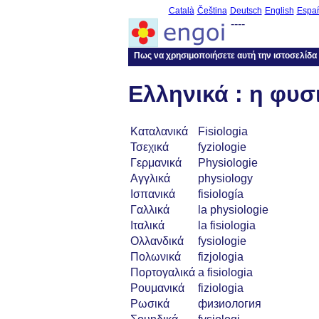
Català
Čeština
Deutsch
English
Espa
----
Πως να χρησιμοποιήσετε αυτή την ιστοσελίδα
Ελληνικά : η φυσ
Καταλανικά
Fisiologia
Τσεχικά
fyziologie
Γερμανικά
Physiologie
Αγγλικά
physiology
Ισπανικά
fisiología
Γαλλικά
la physiologie
Ιταλικά
la fisiologia
Ολλανδικά
fysiologie
Πολωνικά
fizjologia
Πορτογαλικά
a fisiologia
Ρουμανικά
fiziologia
Ρωσικά
физиология