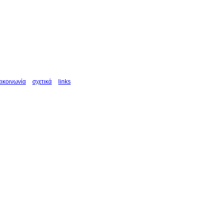
πικοινωνία
σχετικά
links