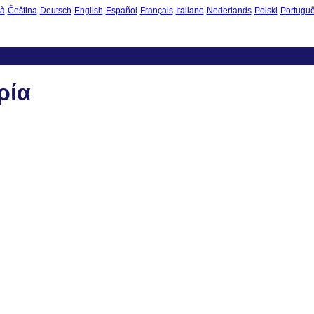
là
Čeština
Deutsch
English
Español
Français
Italiano
Nederlands
Polski
Portugu
ρία