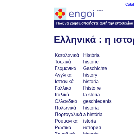
Cata
----
Πως να χρησιμοποιήσετε αυτή την ιστοσελίδα
Ελληνικά : η ιστο
Καταλανικά
Història
Τσεχικά
historie
Γερμανικά
Geschichte
Αγγλικά
history
Ισπανικά
historia
Γαλλικά
l'histoire
Ιταλικά
la storia
Ολλανδικά
geschiedenis
Πολωνικά
historia
Πορτογαλικά
a história
Ρουμανικά
istoria
Ρωσικά
история