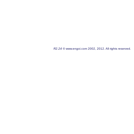
R2.24
© www.engoi.com 2002, 2012. All rights reserved.