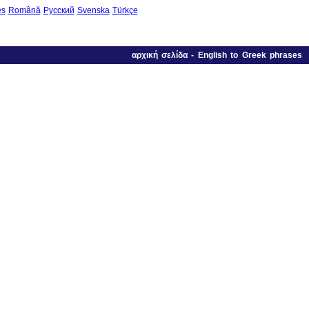
ês
Română
Русский
Svenska
Türkçe
αρχική σελίδα
-
English to Greek phrases