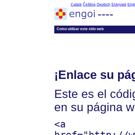
Català
Čeština
Deutsch
Ελληνικά
Engl
----
Como utilizar este sitio web
¡Enlace su pág
Este es el cód
en su página 
<a