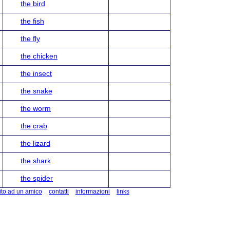
the bird
the fish
the fly
the chicken
the insect
the snake
the worm
the crab
the lizard
the shark
the spider
ito ad un amico
contatti
informazioni
links