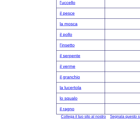
l'uccello
il pesce
la mosca
il pollo
l'insetto
il serpente
il verme
il granchio
la lucertola
lo squalo
il ragno
Collega il tuo sito al nostro
Segnala questo s