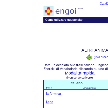
Catal
----
Come utilizzare questo sito
ALTRI ANIM
(lista prec
Date un'occhiata alle frasi italiano - ingles
Esercizi di Vocabolario cliccando su uno di 
Modalità rapida
(Non serve scrivere)
italiano
frase
commento
la formica
l'ape