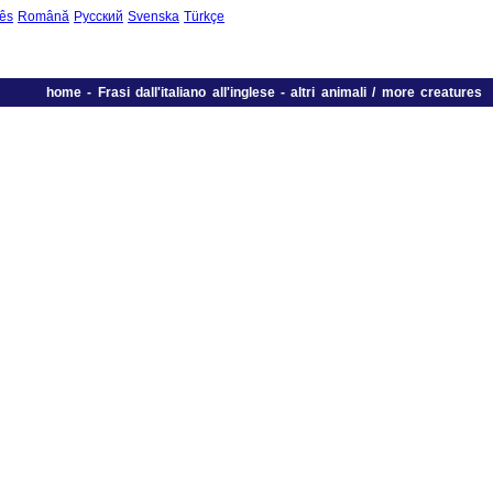
ês
Română
Русский
Svenska
Türkçe
home
-
Frasi dall'italiano all'inglese
-
altri animali / more creatures