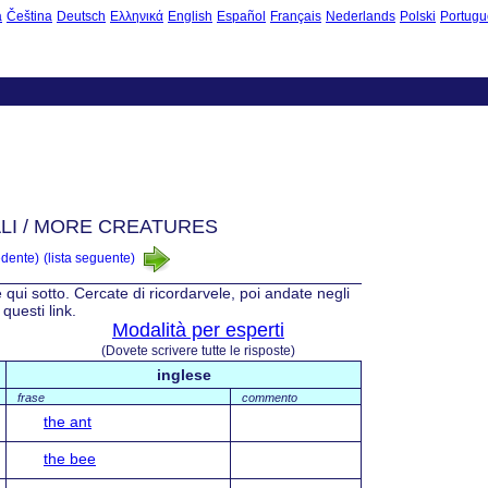
à
Čeština
Deutsch
Ελληνικά
English
Español
Français
Nederlands
Polski
Portugu
ALI / MORE CREATURES
edente)
(lista seguente)
e qui sotto. Cercate di ricordarvele, poi andate negli
questi link.
Modalità per esperti
(Dovete scrivere tutte le risposte)
inglese
frase
commento
the ant
the bee