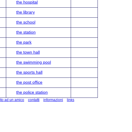
the hospital
the library
the school
the station
the park
the town hall
the swimming pool
the sports hall
the post office
the police station
ito ad un amico
contatti
informazioni
links