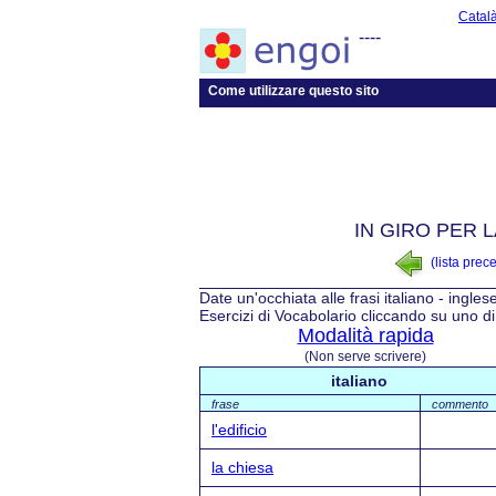
Catal
----
Come utilizzare questo sito
IN GIRO PER 
(lista prec
Date un'occhiata alle frasi italiano - ingles
Esercizi di Vocabolario cliccando su uno di 
Modalità rapida
(Non serve scrivere)
italiano
frase
commento
l'edificio
la chiesa