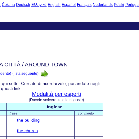
à
Čeština
Deutsch
Ελληνικά
English
Español
Français
Nederlands
Polski
Portugu
LA CITTÀ / AROUND TOWN
edente)
(lista seguente)
e qui sotto. Cercate di ricordarvele, poi andate negli
questi link.
Modalità per esperti
(Dovete scrivere tutte le risposte)
inglese
frase
commento
the building
the church