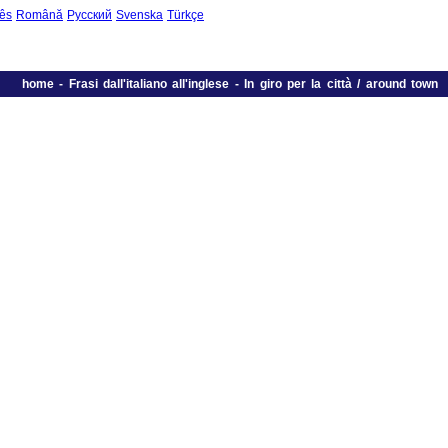
ês
Română
Русский
Svenska
Türkçe
home
-
Frasi dall'italiano all'inglese
-
In giro per la città / around town