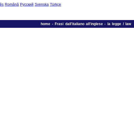
ês
Română
Русский
Svenska
Türkçe
home
-
Frasi dall'italiano all'inglese
-
la legge / law