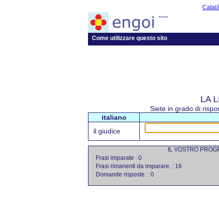
Catal
----
Come utilizzare questo sito
LA 
Siete in grado di risp
italiano
il giudice
IL VOSTRO PROG
Frasi imparate : 0
Frasi rimanenti da imparare. : 16
Domande risposte. : 0