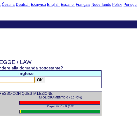
à
Čeština
Deutsch
Ελληνικά
English
Español
Français
Nederlands
Polski
Portugu
LEGGE / LAW
ondere alla domanda sottostante?
inglese
OK
RESSO CON QUESTA LEZIONE
MIGLIORAMENTO 0 / 16 (0%)
Capacità 0 / 0 (0%)