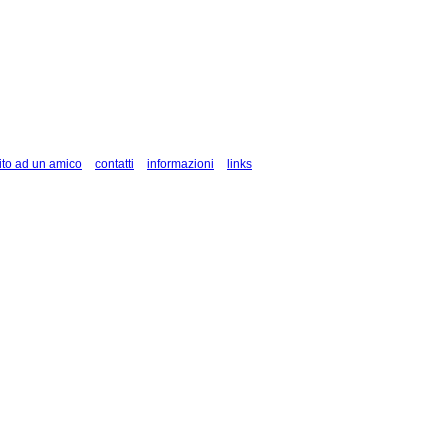
ito ad un amico
contatti
informazioni
links